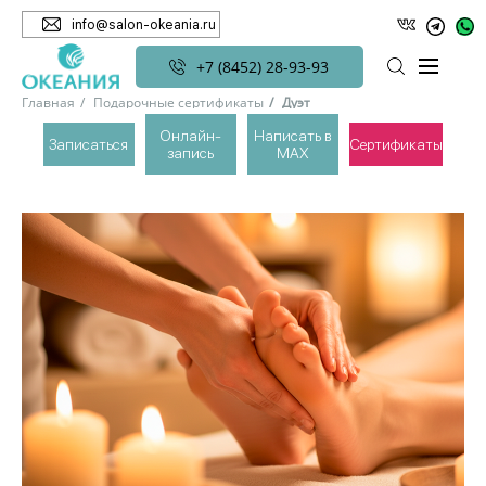
info@salon-okeania.ru
+7 (8452) 28-93-93
Главная
Подарочные сертификаты
Дуэт
Онлайн-
Написать в
Записаться
Сертификаты
запись
MAX
ДУЭТ