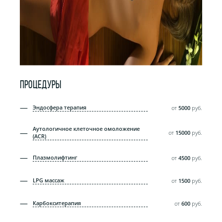
ПРОЦЕДУРЫ
Эндосфера терапия
от
5000
руб.
Аутологичное клеточное омоложение
от
15000
руб.
(ACR)
Плазмолифтинг
от
4500
руб.
LPG массаж
от
1500
руб.
Карбокситерапия
от
600
руб.