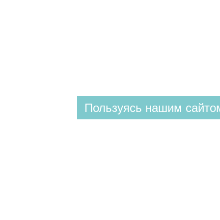
Пользуясь нашим сайтом
КЛИНИКА
ул. Валовая 2/10
+7 (8452) 28-93-93
(доб. 1)
Построить маршрут
СПА & КОСМЕТОЛОГИЯ
ул. Валовая 2/10
+7 (8452) 28-93-93
(доб. 1)