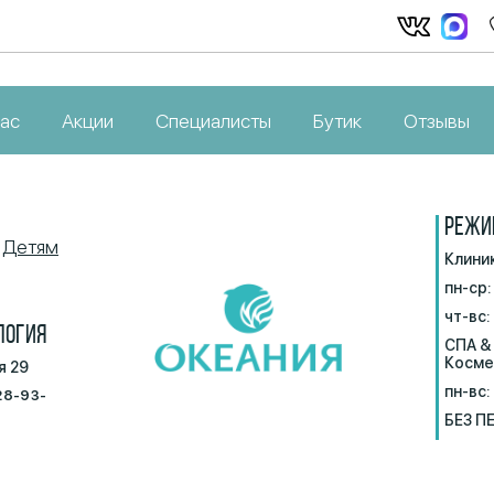
ас
Акции
Специалисты
Бутик
Отзывы
РЕЖИ
Детям
Клини
пн-ср:
чт-вс:
ЛОГИЯ
СПА &
Косме
я 29
пн-вс:
28-93-
БЕЗ П