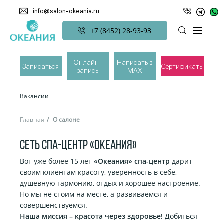
info@salon-okeania.ru
+7 (8452) 28-93-93
О САЛОНЕ
Специалисты
Онлайн-
Написать в
Записаться
Сертификаты
Отзывы
запись
MAX
Фотогалерея
Вакансии
Главная
О салоне
СЕТЬ СПА-ЦЕНТР «ОКЕАНИЯ»
Вот уже более 15 лет
«Океания» спа-центр
дарит
своим клиентам красоту, уверенность в себе,
душевную гармонию, отдых и хорошее настроение.
Но мы не стоим на месте, а развиваемся и
совершенствуемся.
Наша миссия – красота через здоровье!
Добиться