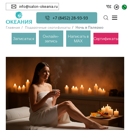
info@salon-okeania.ru
+7 (8452) 28-93-93
Главная
Подарочные сертификаты
Ночь в Палермо
Онлайн-
Написать в
Записаться
Сертификаты
запись
MAX
НОЧЬ В ПАЛЕРМО