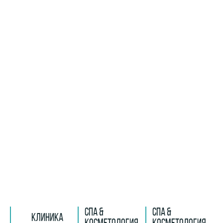
СПА &
СПА &
КЛИНИКА