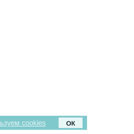
ьзуем cookies
ОК