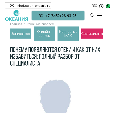
info@salon-okeania.ru
+7 (8452) 28-93-93
Главная
Решение проблем
Онлайн-
Написать в
Почему появляются отеки и как от них избавиться: полный
Записаться
Сертификаты
запись
MAX
разбор от специалиста
ПОЧЕМУ ПОЯВЛЯЮТСЯ ОТЕКИ И КАК ОТ НИХ
ИЗБАВИТЬСЯ: ПОЛНЫЙ РАЗБОР ОТ
СПЕЦИАЛИСТА