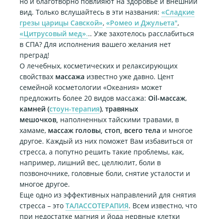
но и благотворно повлияют на здоровье и внешний
вид. Только вслушайтесь в эти названия:
«Сладкие
грезы царицы Савской»
,
«Ромео и Джульета"
,
«Цитрусовый мед»
.
.. Уже захотелось расслабиться
в СПА? Для исполнения вашего желания нет
преград!
О лечебных, косметических и релаксирующих
свойствах
массажа
известно уже давно. Цент
семейной косметологии «Океания» может
предложить более 20 видов массажа:
Oil-массаж
,
камней (
стоун-терапия
)
,
травяных
мешочков,
наполненных тайскими травами, в
хамаме,
массаж головы,
стоп,
всего тела
и многое
другое. Каждый из них поможет Вам избавиться от
стресса, а попутно решить такие проблемы, как,
например, лишний вес,
целлюлит, боли в
позвоночнике, головные боли, снятие усталости и
многое другое.
Еще одно из эффективных направлений для снятия
стресса – это
ТАЛАССОТЕРАПИЯ
. Всем известно, что
при недостатке магния и йода нервные клетки