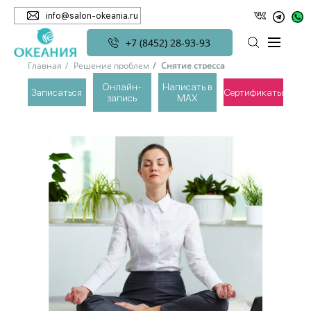
info@salon-okeania.ru
+7 (8452) 28-93-93
Главная
Решение проблем
Снятие стресса
Онлайн-
Написать в
Записаться
Сертификаты
запись
MAX
СНЯТИЕ СТРЕССА