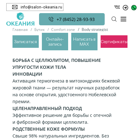
info@salon-okeania.ru
+7 (8452) 28-93-93
Главная
Бутик
Comfort zone
Body strategist
Онлайн-
Написать в
Записаться
Сертификаты
запись
MAX
BODY STRATEGIST
БОРЬБА С ЦЕЛЛЮЛИТОМ, ПОВЫШЕНИЕ
УПРУГОСТИ КОЖИ ТЕЛА
ИННОВАЦИИ
Активация термогенеза в митохондриях бежевой
жировой ткани — результат научных разработок
на основе открытия, удостоенного Нобелевской
премии.
ЦЕЛЕНАПРАВЛЕННЫЙ ПОДХОД
Эффективное решение для борьбы с отечной
и фиброзной формами целлюлита.
РОДСТВЕННЫЕ КОЖЕ ФОРМУЛЫ
Свыше 98% натуральных ингредиентов. Без