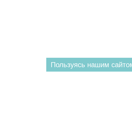
Пользуясь нашим сайтом
КЛИНИКА
ул. Валовая 2/10
+7 (8452) 28-93-93
(доб. 1)
Построить маршрут
СПА & КОСМЕТОЛОГИЯ
ул. Валовая 2/10
+7 (8452) 28-93-93
(доб. 1)