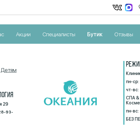
ас
Акции
Специалисты
Бутик
Отзывы
РЕЖИ
Детям
Клини
пн-ср:
чт-вс:
ЛОГИЯ
СПА &
Косме
я 29
пн-вс:
28-93-
БЕЗ П