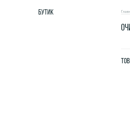
БУТИК
Глав
ОЧ
ТО