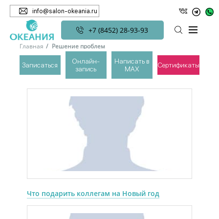
info@salon-okeania.ru
+7 (8452) 28-93-93
Главная
Решение проблем
Онлайн-
Написать в
Записаться
Сертификаты
запись
MAX
РЕШЕНИЕ ПРОБЛЕМ
Что подарить коллегам на Новый год