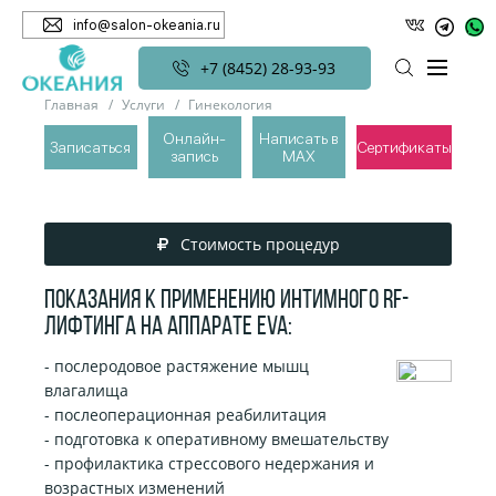
info@salon-okeania.ru
+7 (8452) 28-93-93
Главная
Услуги
Гинекология
Интимное омоложение EVA
Интимный RF-лифтинг
Онлайн-
Написать в
Записаться
Сертификаты
запись
MAX
ИНТИМНЫЙ RF-ЛИФТИНГ
Стоимость процедур
Показания к применению интимного RF-
лифтинга на аппарате EVA:
- послеродовое растяжение мышц
влагалища
- послеоперационная реабилитация
- подготовка к оперативному вмешательству
- профилактика стрессового недержания и
возрастных изменений