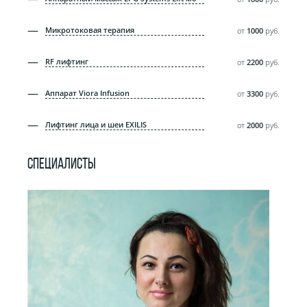
Микротоковая терапия
от
1000
руб.
RF лифтинг
от
2200
руб.
Аппарат Viora Infusion
от
3300
руб.
Лифтинг лица и шеи EXILIS
от
2000
руб.
СПЕЦИАЛИСТЫ