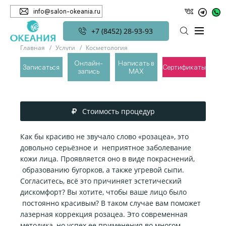
info@salon-okeania.ru
+7 (8452) 28-93-93
Главная
Услуги
Косметология
Лазерное омоложение М22
Лечение Розации
Онлайн-
Написать в
Записаться
Сертификаты
запись
MAX
ЛЕЧЕНИЕ РОЗАЦИИ
Стоимость процедур
Как бы красиво не звучало слово «розацеа», это
довольно серьёзное и неприятное заболевание
кожи лица. Проявляется оно в виде покраснений,
образованию бугорков, а также угревой сыпи.
Согласитесь, всё это причиняет эстетический
дискомфорт? Вы хотите, чтобы ваше лицо было
постоянно красивым? В таком случае вам поможет
лазерная коррекция розацеа. Это современная
методика, но успех ее применения во многом