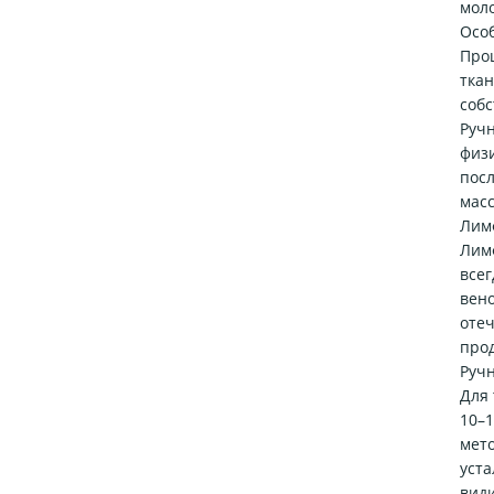
мол
Осо
Проц
ткан
соб
Ручн
физи
посл
масс
Лим
Лим
всег
вено
оте
про
Руч
Для 
10–1
мето
уста
види