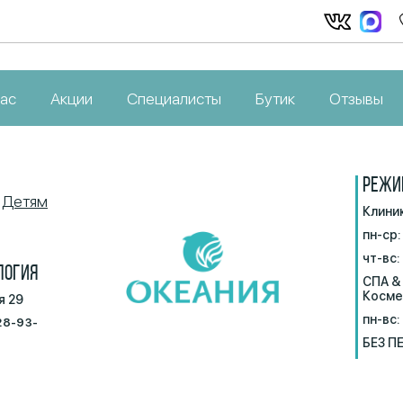
нас
Акции
Специалисты
Бутик
Отзывы
РЕЖИ
Детям
Клини
пн-ср:
чт-вс:
ЛОГИЯ
СПА &
Косме
я 29
пн-вс:
28-93-
БЕЗ П