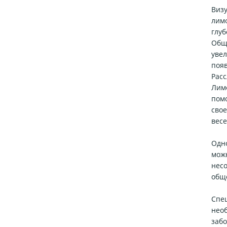
Виз
лимф
глуб
Общ
увел
поя
Рас
Лим
пом
сво
весе
Одн
можн
нес
общ
Спе
нео
забо