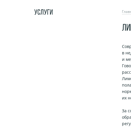
УСЛУГИ
Глав
ЛИ
Сов
в н
и м
Гово
рас
Лимф
пола
норм
их н
За с
обр
регу