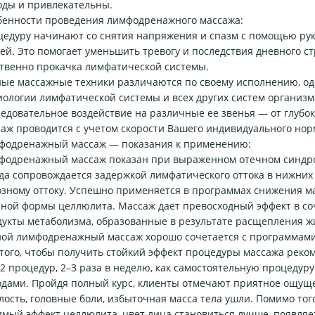
оды и привлекательны.
бенности проведения лимфодренажного массажа:
едуру начинают со снятия напряжения и спазм с помощью рук.
ей. Это помогает уменьшить тревогу и последствия дневного ст
ственно прокачка лимфатической системы.
ые массажные техники различаются по своему исполнению, одн
ологии лимфатической системы и всех других систем организм
едовательное воздействие на различные ее звенья — от глуб
аж проводится с учетом скорости Вашего индивидуального нор
фодренажный массаж — показания к применению:
фодренажный массаж показан при выраженном отечном синдром
да сопровождается задержкой лимфатического оттока в нижних
зному оттоку. Успешно применяется в программах снижения ма
чной формы целлюлита. Массаж дает превосходный эффект в со
дукты метаболизма, образованные в результате расщепления ж
ной лимфодренажный массаж хорошо сочетается с программами
того, чтобы получить стойкий эффект процедуры массажа реком
2 процедур, 2–3 раза в неделю, как самостоятельную процедуру
дами. Пройдя полный курс, клиенты отмечают приятное ощущен
лость, головные боли, избыточная масса тела ушли. Помимо тог
мый эффект целлюлита, цвет лица становиться лучше, появляе