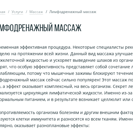
ная
Услуги
Массаж
Лимфодренажный массаж
МФОДРЕНАЖНЫЙ МАССАЖ
ременная эффективная процедура. Некоторые специалисты ре
еделю на протяжении всей жизни. Данный вид массажа улучша
ежклеточной жидкостью и ускоряет выведение шлаков из орган
рят, что особую эффективность представляет собой сочетание
слабляющим, потому что мышечные зажимы блокируют течение
одренажный массаж сейчас сильно популярен! Этот массаж под
, а эффект оказывает комплексный, на весь организм. Секрет л
ализуется циркуляция лимфатической жидкости. Именно из-за 
ормальным питанием, и в результате возникает целлюлит или 
опротивляемость организма болезням и другим внешним факто
азуются клетки иммунитета и разносятся ко всем тканям. Име
лярно, оказывает разноплановые эффекты: