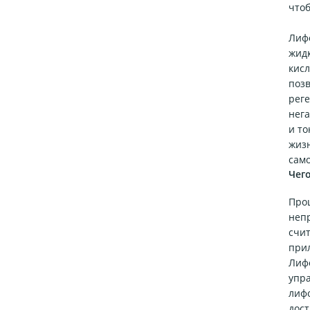
чтоб
Лиф
жид
кис
позв
реге
нег
и то
жиз
само
Чег
Про
непр
счит
прил
Лифо
упр
лифо
дост