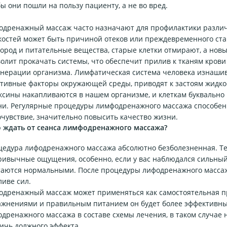
ы они пошли на пользу пациенту, а не во вред.
одренажный массаж часто назначают для профилактики различн
костей может быть причиной отеков или преждевременного ста
лород и питательные вещества, старые клетки отмирают, а но
олит прокачать системы, что обеспечит прилив к тканям кров
нерации организма. Лимфатическая система человека изнашива
ативные факторы окружающей среды, приводят к застоям жидко
ксины накапливаются в нашем организме, и клеткам буквально 
ни. Регулярные процедуры лимфодренажного массажа способен
чувствие, значительно повысить качество жизни.
о ждать от сеанса лимфодренажного массажа?
цедура лифодренажного массажа абсолютно безболезненная. Те
ивычные ощущения, особенно, если у вас наблюдался сильный
аются нормальными. После процедуры лифодренажного массажа
иве сил.
дренажный массаж может применяться как самостоятельная пр
ажнениями и правильным питанием он будет более эффективны
дренажного массажа в составе схемы лечения, в таком случае 
ичь должного эффекта.