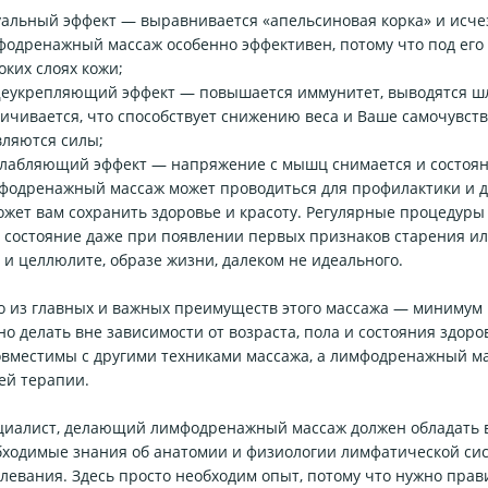
уальный эффект — выравнивается «апельсиновая корка» и исче
одренажный массаж особенно эффективен, потому что под его 
оких слоях кожи;
еукрепляющий эффект — повышается иммунитет, выводятся шла
ичивается, что способствует снижению веса и Ваше самочувст
вляются силы;
слабляющий эффект — напряжение с мышц снимается и состоян
фодренажный массаж может проводиться для профилактики и дл
ожет вам сохранить здоровье и красоту. Регулярные процедур
е состояние даже при появлении первых признаков старения 
 и целлюлите, образе жизни, далеком не идеального.
о из главных и важных преимуществ этого массажа — миниму
о делать вне зависимости от возраста, пола и состояния здор
овместимы с другими техниками массажа, а лимфодренажный ма
ей терапии.
циалист, делающий лимфодренажный массаж должен обладать в
бходимые знания об анатомии и физиологии лимфатической сис
левания. Здесь просто необходим опыт, потому что нужно пра