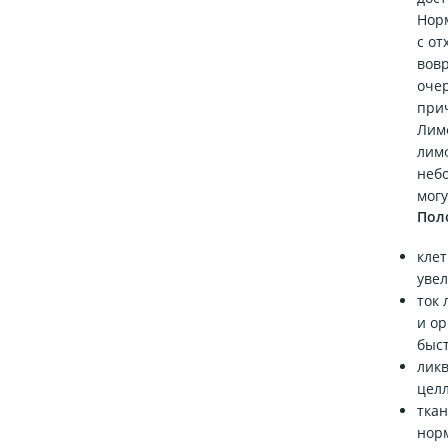
Нор
с от
вовр
очер
при
Лим
лимф
неб
могу
Пол
клет
увел
ток 
и ор
быс
лик
целл
ткан
норм