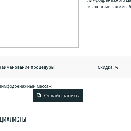
лимфодренажного ма
мышечные зажимы бл
Наименование процедуры
Скидка, %
Лимфодренажный массаж
Онлайн запись
ЕЦИАЛИСТЫ