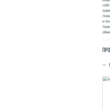
собс
зави
Лим
и б
Лим
обме
ПР