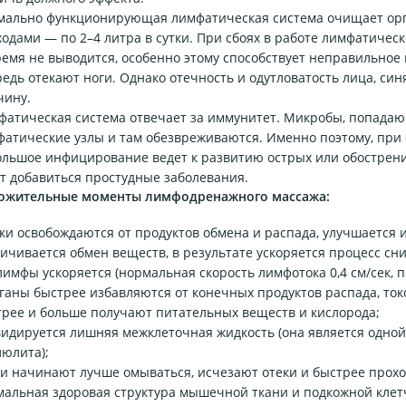
мально функционирующая лимфатическая система очищает орга
ходами — по 2–4 литра в сутки. При сбоях в работе лимфатичес
емя не выводится, особенно этому способствует неправильное 
едь отекают ноги. Однако отечность и одутловатость лица, си
чину.
фатическая система отвечает за иммунитет. Микробы, попадаю
атические узлы и там обезвреживаются. Именно поэтому, при 
ольшое инфицирование ведет к развитию острых или обострени
т добавиться простудные заболевания.
ожительные моменты лимфодренажного массажа:
ки освобождаются от продуктов обмена и распада, улучшается и
ичивается обмен веществ, в результате ускоряется процесс сн
лимфы ускоряется (нормальная скорость лимфотока 0,4 см/сек, п
ганы быстрее избавляются от конечных продуктов распада, токс
трее и больше получают питательных веществ и кислорода;
видируется лишняя межклеточная жидкость (она является одно
юлита);
и начинают лучше омываться, исчезают отеки и быстрее прохо
альная здоровая структура мышечной ткани и подкожной клетч