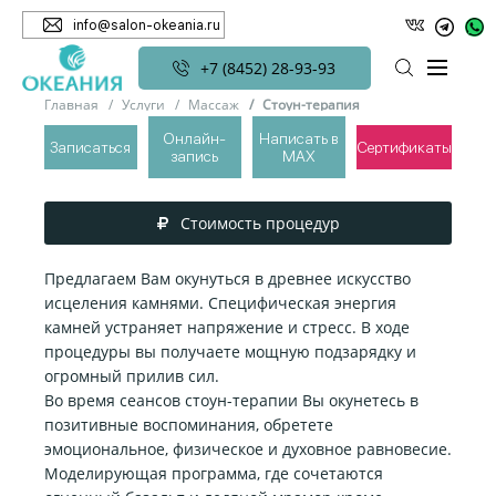
info@salon-okeania.ru
+7 (8452) 28-93-93
Главная
Услуги
Массаж
Стоун-терапия
Онлайн-
Написать в
Записаться
Сертификаты
запись
MAX
СТОУН-ТЕРАПИЯ
Стоимость процедур
Предлагаем Вам окунуться в древнее искусство
исцеления камнями. Специфическая энергия
камней устраняет напряжение и стресс. В ходе
процедуры вы получаете мощную подзарядку и
огромный прилив сил.
Во время сеансов стоун-терапии Вы окунетесь в
позитивные воспоминания, обретете
эмоциональное, физическое и духовное равновесие.
Моделирующая программа, где сочетаются