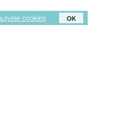
ьзуем cookies
ОК