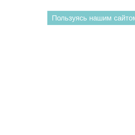
Пользуясь нашим сайтом
КЛИНИКА
ул. Валовая 2/10
+7 (8452) 28-93-93
(доб. 1)
Построить маршрут
СПА & КОСМЕТОЛОГИЯ
ул. Валовая 2/10
+7 (8452) 28-93-93
(доб. 1)
Б
Построить маршрут
СПА & КОСМЕТОЛОГИЯ
ул. Рабочая 29
+7 (8452) 28-93-93
(доб. 2)
Построить маршрут