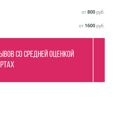
800
от
руб.
1600
от
руб.
ывов со средней оценкой
артах