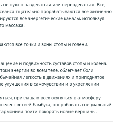
ь не нужно раздеваться или переодеваться. Все,
ие сеанса тщательно прорабатываются все жизненно
ируются все энергетические каналы, используя
го массажа.
ются все точки и зоны стопы и голени.
ащение и подвижность суставов стопы и колена,
оки энергии во всем теле, облегчает боли
обычайная легкость в движениях и приподнятое
ые улучшения в самочувствии и в укреплении
яться, приглашаю всех окунуться в атмосферу
 шелест ветвей бамбука, попробовать специальный
й гармонией пойти покорять новые вершины.