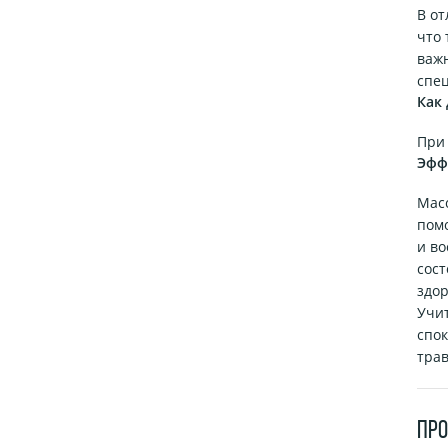
В от
что 
важн
спе
Как 
При
Эфф
Мас
помо
и во
сост
здор
Учит
спок
трав
ПР