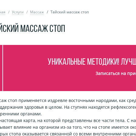
ная
Услуги
Массаж
Тайский массаж стоп
ЙСКИЙ МАССАЖ СТОП
Уникальные методики! Лучш
Записаться на при
аж стоп применяется издревле восточными народами, как сред
ддержания здоровья в целом. На ступнях находятся рефлексог
тренними органами.
настоящая карта, на которой представлены все части тела. С 
ывает влияние на организм из-за того, что на стопе имеется о
рых стопа оказывается связанной со всеми внутренними орган