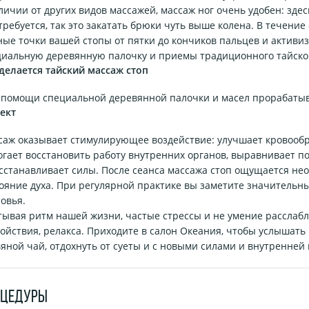
личии от других видов массажей, массаж ног очень удобен: здес
требуется, так это закатать брюки чуть выше колена. В течен
ые точки вашей стопы от пятки до кончиков пальцев и активиз
циальную деревянную палочку и приемы традиционного тайско
делается тайский массаж стоп
 помощи специальной деревянной палочки и масел прорабатыва
ект
саж оказывает стимулирующее воздействие: улучшает кровообр
гает восстановить работу внутренних органов, выравнивает пот
сстанавливает силы. После сеанса массажа стоп ощущается не
ояние духа. При регулярной практике вы заметите значительн
овья.
ывая ритм нашей жизни, частые стрессы и не умение расслабл
ойствия, релакса. Приходите в салон Океания, чтобы услышать
яной чай, отдохнуть от суеты и с новыми силами и внутренне
ОЦЕДУРЫ