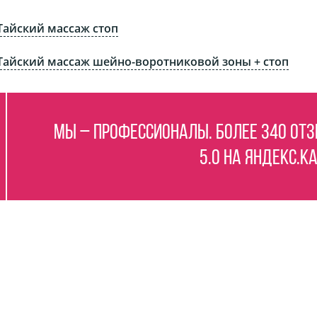
Тайский массаж стоп
Тайский массаж шейно-воротниковой зоны + стоп
Мы – профессионалы. Более 340 отз
5.0 на Яндекс.К