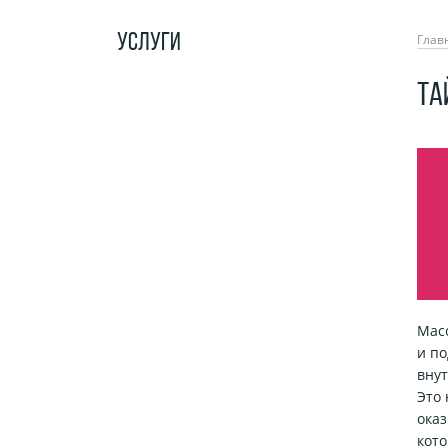
УСЛУГИ
Глав
ТА
Масс
и по
вну
Это 
оказ
кото