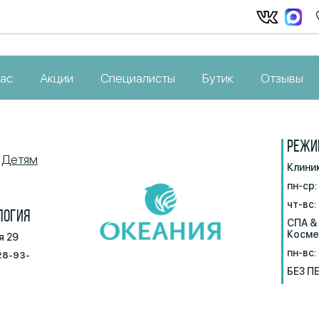
нас
Акции
Специалисты
Бутик
Отзывы
РЕЖИ
Детям
Клини
пн-ср:
чт-вс:
ЛОГИЯ
СПА &
Косме
я 29
пн-вс:
28-93-
БЕЗ П