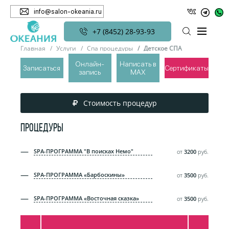
info@salon-okeania.ru
+7 (8452) 28-93-93
Главная
Услуги
Спа процедуры
Детское СПА
Онлайн-
Написать в
Записаться
Сертификаты
запись
MAX
ДЕТСКОЕ СПА
Стоимость процедур
ПРОЦЕДУРЫ
SPA-ПРОГРАММА "В поисках Немо"
от
3200
руб.
SPA-ПРОГРАММА «Барбоскины»
от
3500
руб.
SPA-ПРОГРАММА «Восточная сказка»
от
3500
руб.