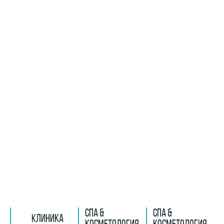
СПА &
СПА &
КЛИНИКА