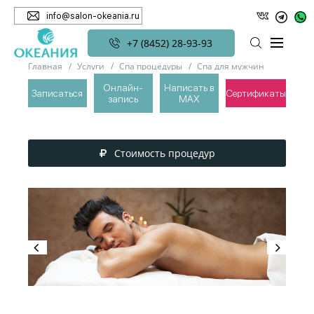
info@salon-okeania.ru
+7 (8452) 28-93-93
Главная
Услуги
Спа процедуры
Спа для мужчин
Спа для мужчин
Онлайн-
Написать в
Записаться
Сертификаты
запись
MAX
СПА ДЛЯ МУЖЧИН
Стоимость процедур