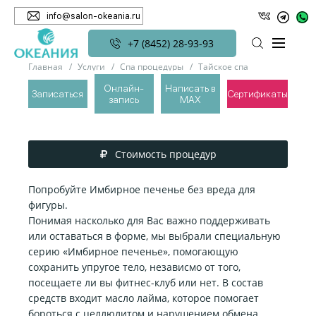
info@salon-okeania.ru
+7 (8452) 28-93-93
Главная
Услуги
Спа процедуры
Тайское спа
Имбирное печенье
Онлайн-
Написать в
Записаться
Сертификаты
запись
MAX
ИМБИРНОЕ ПЕЧЕНЬЕ
Стоимость процедур
Попробуйте Имбирное печенье без вреда для
фигуры.
Понимая насколько для Вас важно поддерживать
или оставаться в форме, мы выбрали специальную
серию «Имбирное печенье», помогающую
сохранить упругое тело, независмо от того,
посещаете ли вы фитнес-клуб или нет. В состав
средств входит масло лайма, которое помогает
бороться с целлюлитом и нарушением обмена