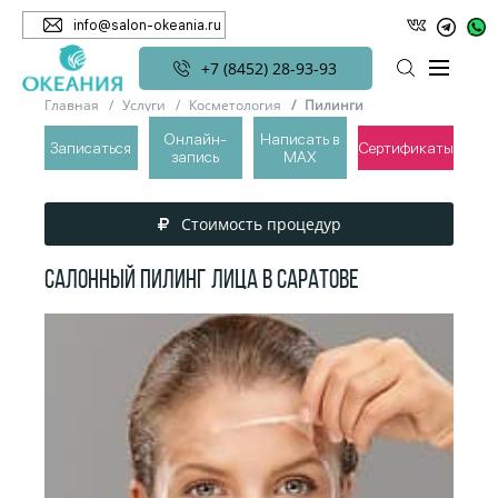
info@salon-okeania.ru
+7 (8452) 28-93-93
Главная
Услуги
Косметология
Пилинги
Онлайн-
Написать в
Записаться
Сертификаты
запись
MAX
ПИЛИНГИ
Стоимость процедур
Салонный пилинг лица в Саратове