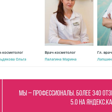
ч-косметолог
Врач-косметолог
Гл. вра
ьдякова Ольга
Палагина Марина
Лапшин
Мы – профессионалы. Более 340 отз
5.0 на Яндекс.К