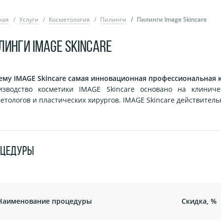
ная
Услуги
Косметология
Пилинги
Пилинги Image Skincare
ЛИНГИ IMAGE SKINCARE
ему IMAGE Skincare самая инновационная профессиональная 
изводство косметики IMAGE Skincare основано на клиниче
етологов и пластических хирургов. IMAGE Skincare действитель
ОЦЕДУРЫ
Наименование процедуры
Скидка, %