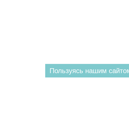
Пользуясь нашим сайтом
КЛИНИКА
ул. Валовая 2/10
+7 (8452) 28-93-93
(доб. 1)
Построить маршрут
СПА & КОСМЕТОЛОГИЯ
ул. Валовая 2/10