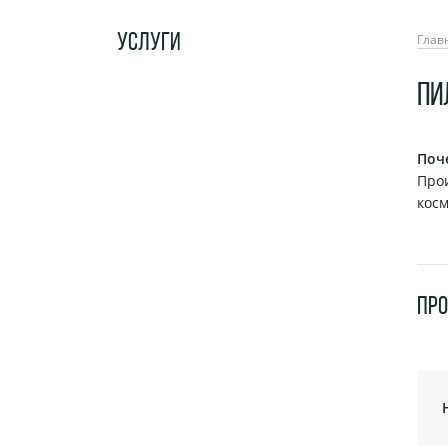
УСЛУГИ
Глав
ПИ
Поч
Про
косм
ПР