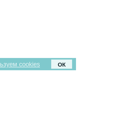
ьзуем cookies
ОК