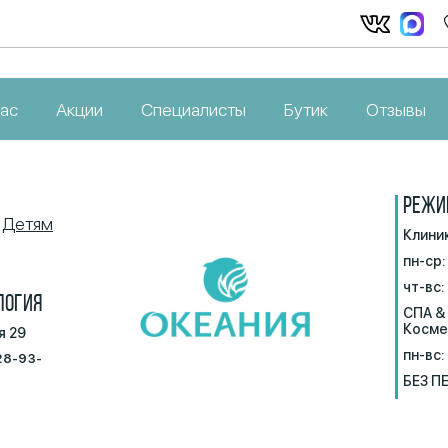
нас
Акции
Специалисты
Бутик
Отзывы
РЕЖИ
Детям
Клини
пн-ср:
чт-вс:
ЛОГИЯ
СПА &
Косме
я 29
пн-вс:
28-93-
БЕЗ П