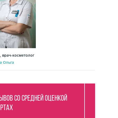
ч, врач-косметолог
а Ольга
ывов со средней оценкой
артах