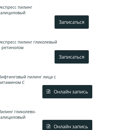
Экспресс пилинг
салициловый
Записаться
Экспресс пилинг гликолевый
с ретинолом
Записаться
Лифтинговый пилинг лица с
витамином С
Онлайн запись
Пилинг гликолево-
салициловый
Онлайн запись