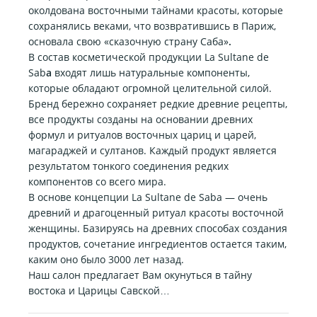
околдована восточными тайнами красоты, которые
сохранялись веками, что возвратившись в Париж,
основала свою «сказочную страну Саба»
.
В состав косметической продукции La Sultane de
Sab
a
входят лишь натуральные компоненты,
которые обладают огромной целительной силой.
Бренд бережно сохраняет редкие древние рецепты,
все продукты созданы на основании древних
формул и ритуалов восточных цариц и царей,
магараджей и султанов. Каждый продукт является
результатом тонкого соединения редких
компонентов со всего мира.
В основе концепции La Sultane de Saba — очень
древний и драгоценный ритуал красоты восточной
женщины. Базируясь на древних способах создания
продуктов, сочетание ингредиентов остается таким,
каким оно было 3000 лет назад.
Наш салон предлагает Вам окунуться в тайну
востока и Царицы Савской…