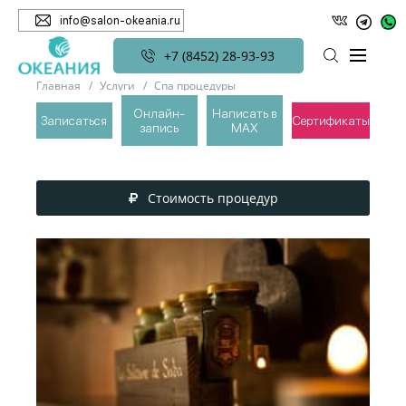
info@salon-okeania.ru
+7 (8452) 28-93-93
Главная
Услуги
Спа процедуры
Спа-ритуалы La Sultane de Saba
Онлайн-
Написать в
Записаться
Сертификаты
запись
MAX
СПА-РИТУАЛЫ LA SULTANE DE SABA
Стоимость процедур