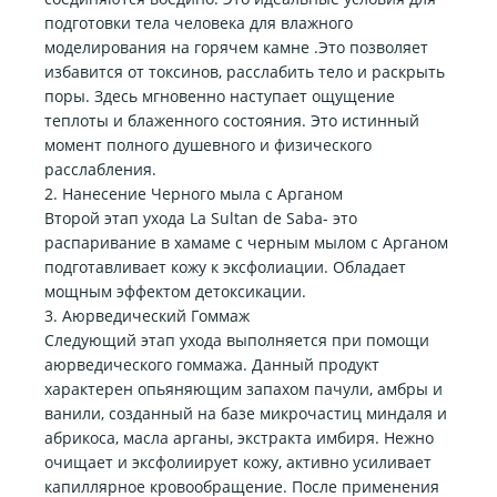
подготовки тела человека для влажного
моделирования на горячем камне .Это позволяет
избавится от токсинов, расслабить тело и раскрыть
поры. Здесь мгновенно наступает ощущение
теплоты и блаженного состояния. Это истинный
момент полного душевного и физического
расслабления.
2. Нанесение Черного мыла с Арганом
Второй этап ухода La Sultan de Saba- это
распаривание в хамаме с черным мылом с Арганом
подготавливает кожу к эксфолиации. Обладает
мощным эффектом детоксикации.
3. Аюрведический Гоммаж
Следующий этап ухода выполняется при помощи
аюрведического гоммажа. Данный продукт
характерен опьяняющим запахом пачули, амбры и
ванили, созданный на базе микрочастиц миндаля и
абрикоса, масла арганы, экстракта имбиря. Нежно
очищает и эксфолиирует кожу, активно усиливает
капиллярное кровообращение. После применения