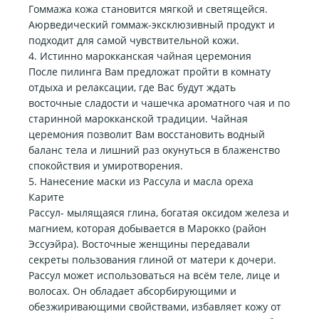
Гоммажа кожа становится мягкой и светящейся.
Аюрведический гоммаж-эксклюзивный продукт и
подходит для самой чувствительной кожи.
4. Истинно марокканская чайная церемония
После пилинга Вам предложат пройти в комнату
отдыха и релаксации, где Вас будут ждать
восточные сладости и чашечка ароматного чая и по
старинной марокканской традиции. Чайная
церемония позволит Вам восстановить водный
баланс тела и лишний раз окунуться в блаженство
спокойствия и умиротворения.
5. Нанесение маски из Рассула и масла ореха
Карите
Рассул- мылящаяся глина, богатая оксидом железа и
магнием, которая добывается в Марокко (район
Эссуэйра). Восточные женщины передавали
секреты пользования глиной от матери к дочери.
Рассул может использоваться на всём теле, лице и
волосах. Он обладает абсорбирующими и
обезжиривающими свойствами, избавляет кожу от