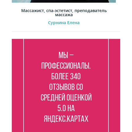
Массажист, спа-эстетист, преподаватель
массажа
Сурнина Елена
Мы –
профессионалы.
Более 340
отзывов со
средней оценкой
5.0 на
Яндекс.Картах