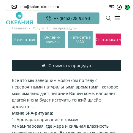
info@salon-okeania.ru
+7 (8452) 28-93-93
Главная
Услуги
Спа процедуры
Спа-ритуалы La Sultane de Saba
Марокканская роскошь
Онлайн-
Написать в
Записаться
Сертификаты
запись
MAX
МАРОККАНСКАЯ РОСКОШЬ
Стоимость процедур
Все это мы завершим молочком по телу с
невероятными натуральными ароматами , которое
максимально даст питание Вашей коже, наполнит
влагой и она будет источать тонкий шлейф
аромата….
Меню SPA-ритуала:
1. Аромараспаривание в хамаме
Хамам-паровая, где жара и сильная влажность
соединяются воедино. Это идеальные условия для