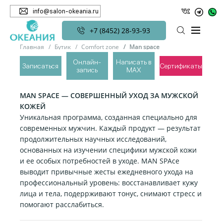
info@salon-okeania.ru
+7 (8452) 28-93-93
Главная
Бутик
Comfort zone
Man space
Онлайн-
Написать в
Записаться
Сертификаты
запись
MAX
MAN SPACE
MAN SPACE — СОВЕРШЕННЫЙ УХОД ЗА МУЖСКОЙ
КОЖЕЙ
Уникальная программа, созданная специально для
современных мужчин. Каждый продукт — результат
продолжительных научных исследований,
основанных на изучении специфики мужской кожи
и ее особых потребностей в уходе. MAN SPAce
выводит привычные жесты ежедневного ухода на
профессиональный уровень: восстанавливает кужу
лица и тела, подеррживают тонус, снимают стресс и
помогают расслабиться.