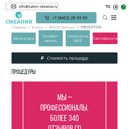
info@salon-okeania.ru
+7 (8452) 28-93-93
Главная
Услуги
IMAGE Skincare
PREVENTION
Онлайн-
Написать в
Записаться
Сертификаты
запись
MAX
PREVENTION
Стоимость процедур
ПРОЦЕДУРЫ
Мы –
профессионалы.
Более 340