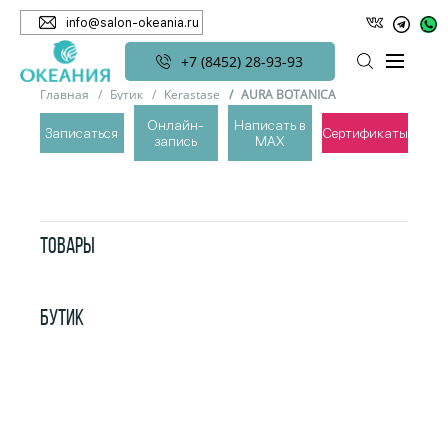
info@salon-okeania.ru
+7 (8452) 28-93-93
Главная
Бутик
Kerastase
AURA BOTANICA
Онлайн-
Написать в
Записаться
Сертификаты
запись
MAX
AURA BOTANICA
ТОВАРЫ
БУТИК