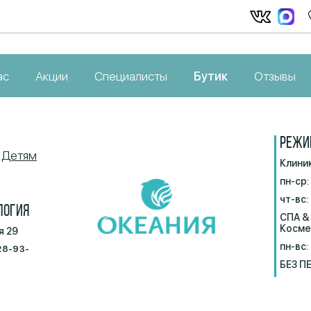
ас
Акции
Специалисты
Бутик
Отзывы
РЕЖИ
Детям
Клини
пн-ср:
чт-вс:
ЛОГИЯ
СПА &
Косме
я 29
пн-вс:
28-93-
БЕЗ П