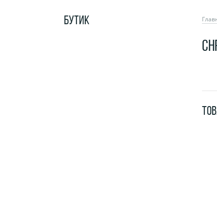
БУТИК
Глав
CH
ТО