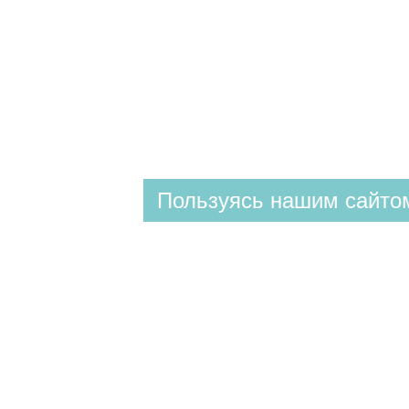
Пользуясь нашим сайтом
КЛИНИКА
ул. Валовая 2/10
+7 (8452) 28-93-93
(доб. 1)
Построить маршрут
СПА & КОСМЕТОЛОГИЯ
ул. Валовая 2/10
+7 (8452) 28-93-93
(доб. 1)